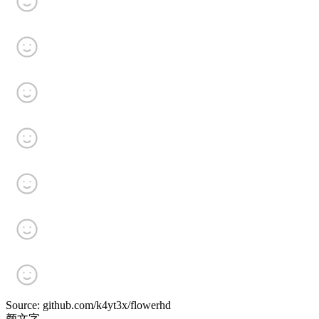
Source: github.com/k4yt3x/flowerhd
颜文字