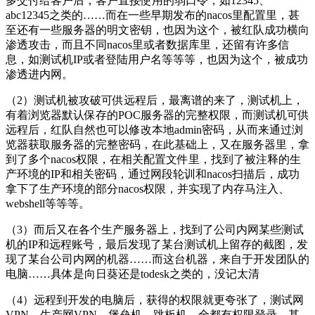
多交付给客户后，客户直接使用的弱口令，如12345、
abc12345之类的……而在一些早期发布的nacos里配置里，甚
至还有一些服务器的明文密钥，也因为这个，被红队成功横向
渗透攻击，而且不同nacos里或者数据库里，还留有许多信
息，如测试机IP或者登陆用户名等等等，也因为这个，被成功
渗透进内网。
（2）测试机被攻破可供远程后，最离谱的来了，测试机上，
有着浏览器默认保存的POC服务器的完整权限，而测试机可供
远程后，红队自然也可以修改本地admin密码，从而来通过浏
览器获取服务器的完整密码，在此基础上，又在服务器里，拿
到了多个nacos权限，在相关配置文件里，找到了被注释的生
产环境的IP和相关密码，通过网段轮训和nacos扫描后，成功
拿下了生产环境的部分nacos权限，并实现了内存马注入、
webshell等等等。
（3）而后又在各个生产服务器上，找到了公司内网某些测试
机的IP和远程账号，最后发现了某台测试机上留存的截图，发
现了某台公司内网的机器……而这台机器，来自于开发团队的
电脑……具体是向日葵还是todesk之类的，没记太清
（4）远程到开发的电脑后，获得的权限就更夸张了，测试网
VPN、生产网VPN、堡垒机、跳板机，全都有权限登录，甚