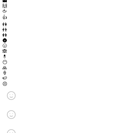
👻
🙌
🖕
👍
👫
👬
👭
🌚
🌝
🙈
💊
😶
🙏
🍦
🍉
😣