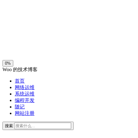
夜间模式
暗黑模式
Sans Serif
Serif
浅阴影
深阴影
关闭
日落
暗化
灰度
0%
Woo 的技术博客
首页
网络运维
系统运维
编程开发
随记
网站注册
搜索