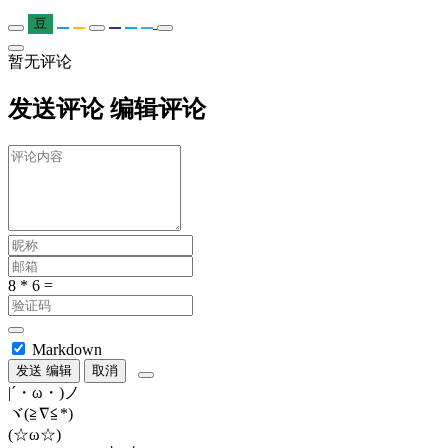
豆
暂无评论
发送评论
编辑评论
Markdown
发送
编辑
取消
|´・ω・)ノ
ヾ(≧∇≦*)ゝ
(☆ω☆)