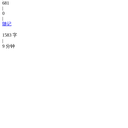
681
|
0
|
随记
1583 字
|
9 分钟