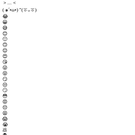
＞﹏＜
( ๑´•ω•) "(ㆆᴗㆆ)
😂
😀
😅
😊
🙂
🙃
😌
😍
😘
😜
😝
😏
😒
🙄
😳
😡
😔
😫
😱
😭
💩