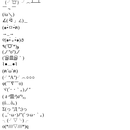
（╯‵□′）╯︵┴─┴
￣﹃￣
(/ω＼)
∠( ᐛ 」∠)＿
(๑•̀ㅁ•́ฅ)
→_→
୧(๑•̀⌄•́๑)૭
٩(ˊᗜˋ*)و
(ノ°ο°)ノ
(´இ皿இ｀)
⌇●﹏●⌇
(ฅ´ω`ฅ)
(╯°A°)╯︵○○○
φ(￣∇￣o)
ヾ(´･ ･｀｡)ノ"
( ง ᵒ̌皿ᵒ̌)ง⁼³₌₃
(ó﹏ò｡)
Σ(っ °Д °;)っ
( ,,´･ω･)ﾉ"(´っω･｀｡)
╮(╯▽╰)╭
o(*////▽////*)q