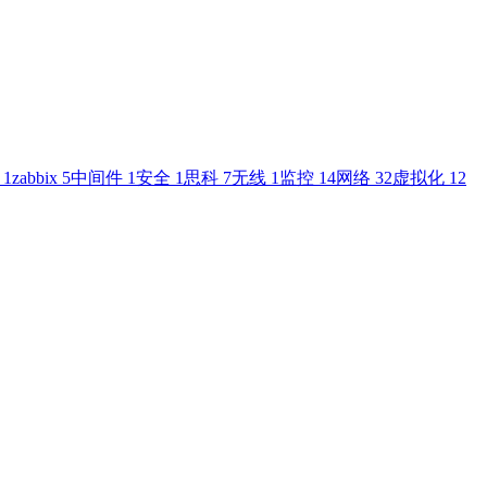
N
1
zabbix
5
中间件
1
安全
1
思科
7
无线
1
监控
14
网络
32
虚拟化
12