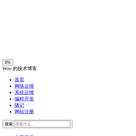
夜间模式
暗黑模式
Sans Serif
Serif
浅阴影
深阴影
关闭
日落
暗化
灰度
0%
Woo 的技术博客
首页
网络运维
系统运维
编程开发
随记
网站注册
搜索