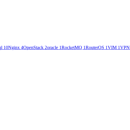
ql
10
Nginx
4
OpenStack
2
oracle
1
RocketMQ
1
RouterOS
1
VIM
1
VP