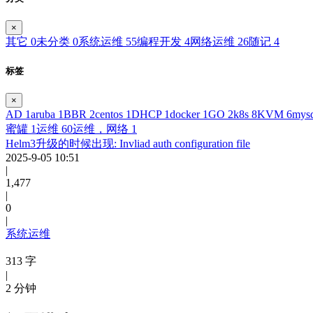
×
其它
0
未分类
0
系统运维
55
编程开发
4
网络运维
26
随记
4
标签
×
AD
1
aruba
1
BBR
2
centos
1
DHCP
1
docker
1
GO
2
k8s
8
KVM
6
mys
蜜罐
1
运维
60
运维，网络
1
Helm3升级的时候出现: Invliad auth configuration file
2025-9-05 10:51
|
1,477
|
0
|
系统运维
313 字
|
2 分钟