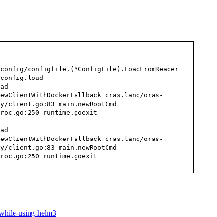
/config/configfile.(*ConfigFile).LoadFromReader
/config.load
oad
NewClientWithDockerFallback oras.land/oras-
ry/client.go:83 main.newRootCmd
proc.go:250 runtime.goexit
oad
NewClientWithDockerFallback oras.land/oras-
ry/client.go:83 main.newRootCmd
proc.go:250 runtime.goexit
-while-using-helm3