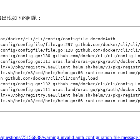
时候出现如下的问题：
com/docker/cli/cli/config/configfile.decodeAuth
/config/configfile/file.go:297 github.com/docker/cli/cli
/config/configfile/file.go:128 github.com/docker/cli/cli
/config/config.go:130 github.com/docker/cli/cli/config.L
/config/config.go:111 oras.land/oras-go/pkg/auth/docker.
elm/v3/pkg/registry.NewClient helm.sh/helm/v3/pkg/regist
elm.sh/helm/v3/cmd/helm/helm.go:66 runtime.main runtime/
on github.com/docker/cli/cli/config.load
/config/config.go:132 github.com/docker/cli/cli/config.L
/config/config.go:111 oras.land/oras-go/pkg/auth/docker.
elm/v3/pkg/registry.NewClient helm.sh/helm/v3/pkg/regist
elm.sh/helm/v3/cmd/helm/helm.go:66 runtime.main runtime/
m/questions/75156838/warning-invalid-auth-configuration-file-message