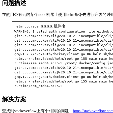
问题描述
在使用公有云的某个node机器上使用helm命令去进行升级的
XXXX 组件名
helm upgrade
WARNING: Invalid auth configuration file github.
github.com/docker/cli@v20.10.21+incompatible/cli
github.com/docker/cli@v20.10.21+incompatible/cli
github.com/docker/cli@v20.10.21+incompatible/cli
github.com/docker/cli@v20.10.21+incompatible/cli
go@v1.2.2/pkg/auth/docker/client.go:86 helm.sh/h
helm.sh/helm/v3/cmd/helm/root.go:155 main.main h
runtime/asm_amd64.s:1571 /root/.docker/config.js
github.com/docker/cli@v20.10.21+incompatible/cli
github.com/docker/cli@v20.10.21+incompatible/cli
go@v1.2.2/pkg/auth/docker/client.go:86 helm.sh/h
helm.sh/helm/v3/cmd/helm/root.go:155 main.main h
runtime/asm_amd64.s:1571
解决方案
查找到stackoverflow上有个相同的问题：
https://stackoverflow.co