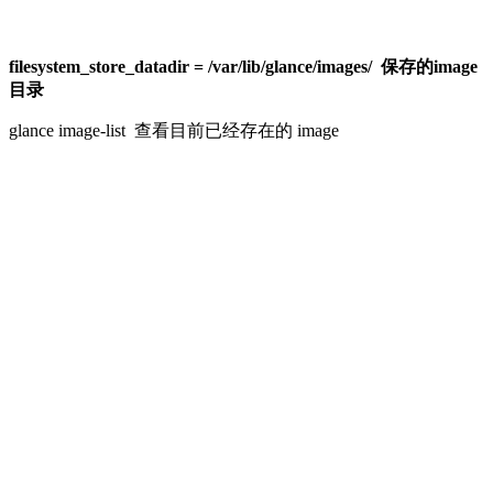
filesystem_store_datadir = /var/lib/glance/images/ 保存的image
目录
glance image-list 查看目前已经存在的 image