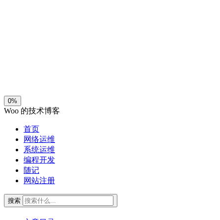
夜间模式
暗黑模式
Sans Serif
Serif
浅阴影
深阴影
关闭
日落
暗化
灰度
0%
Woo 的技术博客
首页
网络运维
系统运维
编程开发
随记
网站注册
搜索