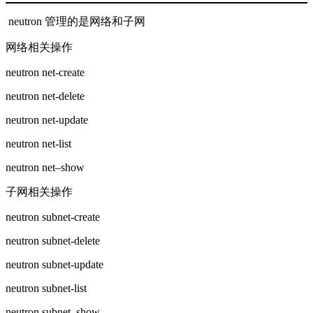
neutron 管理的是网络和子网
网络相关操作
neutron net-create
neutron net-delete
neutron net-update
neutron net-list
neutron net–show
子网相关操作
neutron subnet-create
neutron subnet-delete
neutron subnet-update
neutron subnet-list
neutron subnet–show